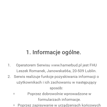
cookies i podobnych
technologii.
Brak zmiany ustawienia przeglądarki oznacza zgodę na
to.
Czytaj więcej…
Zrozumiałem
1. Informacje ogólne.
Operatorem Serwisu
w
ww.hamerbud.pl jest FHU
Leszek Romanek, Janowska66a, 20-509 Lublin.
Serwis realizuje funkcje pozyskiwania informacji o
użytkownikach i ich zachowaniu w następujący
sposób:
Poprzez dobrowolnie wprowadzone w
formularzach informacje.
Poprzez zapisywanie w urządzeniach końcowych