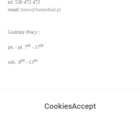
tel: 530 472 472
email:
biuro@hamerbud.pl
Godziny Pracy :
00
00
pn. - pt. 7
- 17
00
0
0
sob. 8
- 13
CookiesAccept
UWAGA! Ten serwis używa